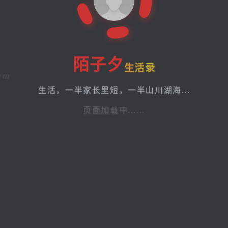
陌子夕
志愿军：雄兵出击 (2023)
生活录
𝒎
生活，一半家长里短，一半山川湖海...
个世界，世界也不会有任何改变。
页面加载中......
《风声》
换一句
复制
看看推车汉，比上不足，比下有余。小草不与大树比高
足常乐就足矣