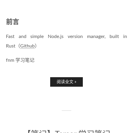
前言
Fast and simple Node.js version manager, built in
Rust（
Github
）
fnm 学习笔记
阅读全文 »