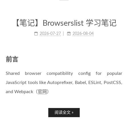
【笔记】Browserslist 学习笔记
2026-07-27
2026-08-04
前言
Shared browser compatibility config for popular
JavaScript tools like Autoprefixer, Babel, ESLint, PostCSS,
and Webpack（
官网
）
阅读全文 »