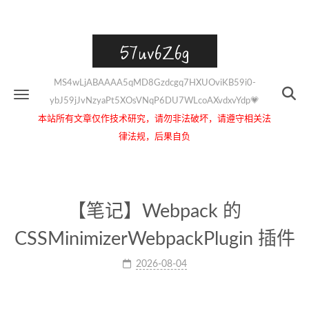
57uv6Z6g
MS4wLjABAAAA5qMD8Gzdcgq7HXUOviKB59i0-
ybJ59jJvNzyaPt5XOsVNqP6DU7WLcoAXvdxvYdp💗
本站所有文章仅作技术研究，请勿非法破坏，请遵守相关法
律法规，后果自负
【笔记】Webpack 的
CSSMinimizerWebpackPlugin 插件
2026-08-04