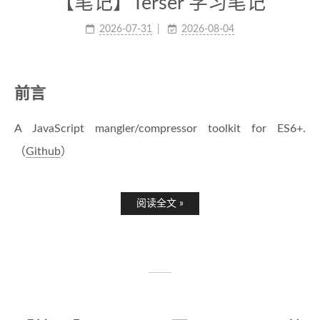
【笔记】Terser 学习笔记
2026-07-31
2026-08-04
前言
A JavaScript mangler/compressor toolkit for ES6+.
（
Github
）
阅读全文 »