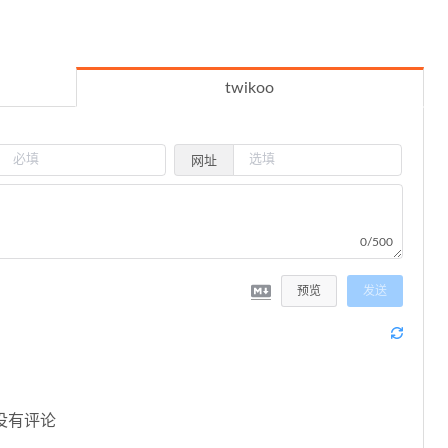
twikoo
网址
0/500
预览
发送
没有评论