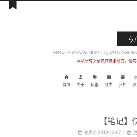
57
MS4wLjABAAAA5qMD8Gzdcgq7HXUOviKB59i
本站所有文章仅作技术研究，请勿
首页
关于
标签
分类
归档
友
【笔记】
发表于
2019-12-07