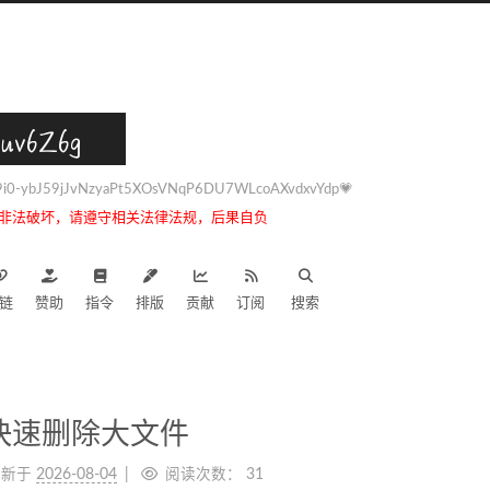
uv6Z6g
0-ybJ59jJvNzyaPt5XOsVNqP6DU7WLcoAXvdxvYdp💗
非法破坏，请遵守相关法律法规，后果自负
链
赞助
指令
排版
贡献
订阅
搜索
快速删除大文件
更新于
2026-08-04
阅读次数：
31