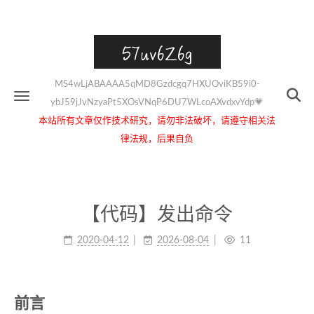
57uv6Z6g
MS4wLjABAAAA5qMD8Gzdcgq7HXUOviKB59i0-
ybJ59jJvNzyaPt5XOsVNqP6DU7WLcoAXvdxvYdp💗
本站所有文章仅作技术研究，请勿非法破坏，请遵守相关法
律法规，后果自负
【代码】发出命令
2020-04-12
2026-08-04
11
前言