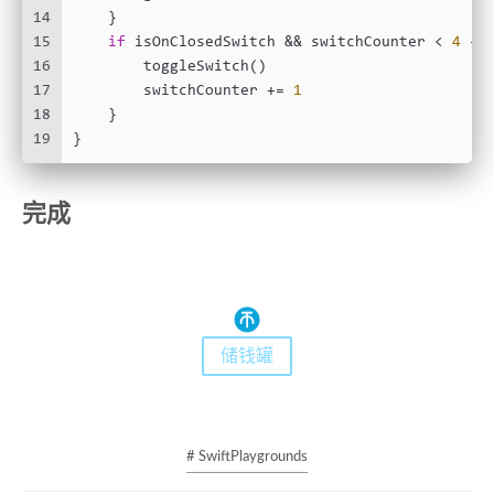
14
    }
15
if
 isOnClosedSwitch 
&&
 switchCounter 
<
4
 {
16
        toggleSwitch()
17
        switchCounter 
+=
1
18
    }
19
}
完成
储钱罐
# SwiftPlaygrounds