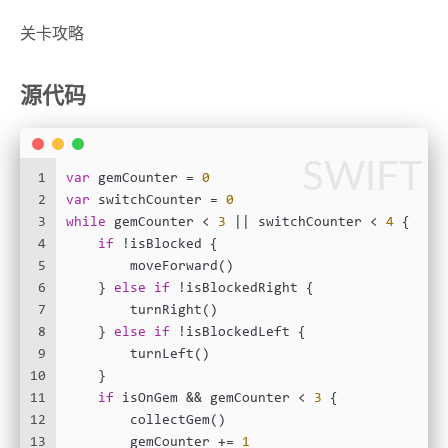
关卡攻略
源代码
SWIFT
1
var
 gemCounter 
=
0
2
var
 switchCounter 
=
0
3
while
 gemCounter 
<
3
||
 switchCounter 
<
4
 {
4
if
!
isBlocked {
5
        moveForward()
6
    } 
else
if
!
isBlockedRight {
7
        turnRight()
8
    } 
else
if
!
isBlockedLeft {
9
        turnLeft()
10
    }
11
if
 isOnGem 
&&
 gemCounter 
<
3
 {
12
        collectGem()
13
        gemCounter 
+=
1