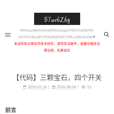
57uv6Z6g
MS4wLjABAAAA5qMD8Gzdcgq7HXUOviKB59i0-
ybJ59jJvNzyaPt5XOsVNqP6DU7WLcoAXvdxvYdp💗
本站所有文章仅作技术研究，请勿非法破坏，请遵守相关法
律法规，后果自负
【代码】三颗宝石，四个开关
2020-05-24
2026-08-04
13
前言