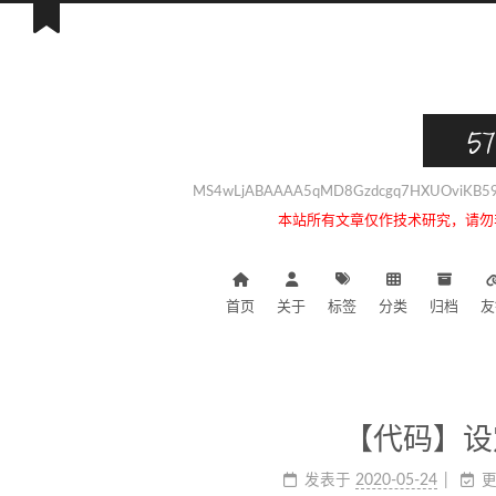
57
MS4wLjABAAAA5qMD8Gzdcgq7HXUOviKB59i
本站所有文章仅作技术研究，请勿
首页
关于
标签
分类
归档
友
【代码】设
发表于
2020-05-24