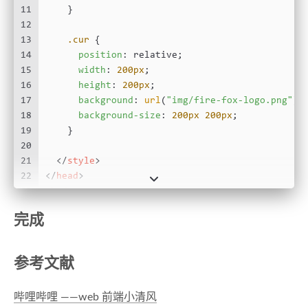
11
    }
12
13
.cur
 {
14
position
: relative;
15
width
: 
200px
;
16
height
: 
200px
;
17
background
: 
url
(
"img/fire-fox-logo.png"
);
18
background-size
: 
200px
200px
;
19
    }
20
21
</
style
>
22
</
head
>
23
<
body
>
24
完成
25
<
div
class
=
"cur"
>
</
div
>
26
27
</
body
>
参考文献
28
</
html
>
29
<
script
>
哔哩哔哩 ——web 前端小清风
30