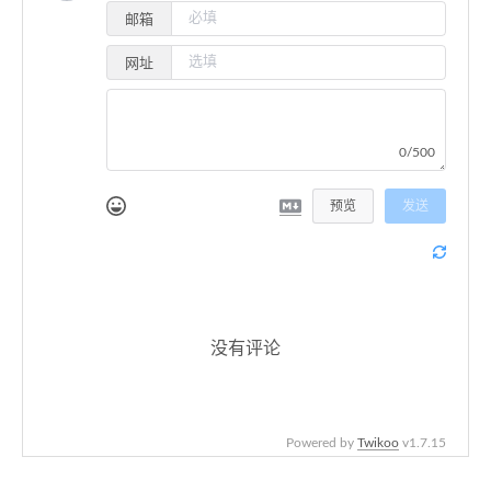
邮箱
52
        status = 
3
;
53
      }
网址
54
55
      div.
style
.
left
 = l + 
"px"
;
56
      div.
style
.
top
 = t + 
"px"
;
57
0/500
58
    },
59
10
// 运动间隔10ms
预览
发送
60
  )
61
62
/**
63
   * 编写一个运动函数
64
   * 
@param
 direction 方向
65
   *          0：右下方向
没有评论
66
   *          1：右上方向
67
   *          2：左上方向
68
   *          3：左下方向
69
   */
Powered by
Twikoo
v1.7.15
70
function
move
(
direction
) {
71
if
 (direction == 
0
) {