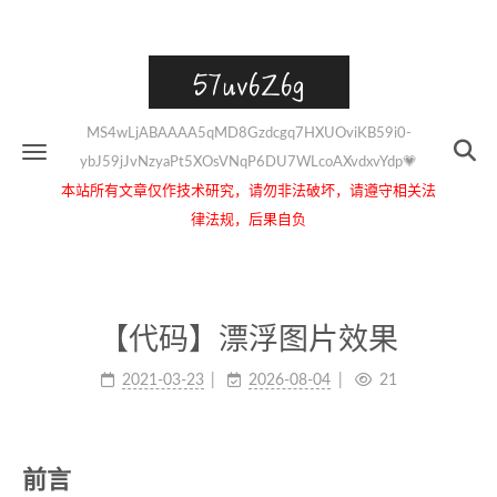
57uv6Z6g
MS4wLjABAAAA5qMD8Gzdcgq7HXUOviKB59i0-
ybJ59jJvNzyaPt5XOsVNqP6DU7WLcoAXvdxvYdp💗
本站所有文章仅作技术研究，请勿非法破坏，请遵守相关法
律法规，后果自负
【代码】漂浮图片效果
2021-03-23
2026-08-04
21
前言