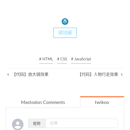
31
let
 div = 
document
.
querySelector
(
".cur"
);
32
let
 l = 
0
;
33
let
 t = 
0
;
34
let
 status = 
0
;
35
储钱罐
36
// 开启定时器
37
setInterval
(
38
function
 (
) {
39
40
// 调用运动函数
# HTML
# CSS
# JavaScript
41
move
(status);
42
【代码】放大镜效果
【代码】人物行走效果
43
// 运动算法
44
if
 ((t >= 
600
 && status == 
0
) || (l >= 
80
45
        status += 
1
;
46
      } 
else
if
 (l <= 
0
 && status == 
3
) {
Mastodon Comments
twikoo
47
        status = 
0
;
48
      }
49
if
 ((t >= 
600
 && status == 
3
) || (l <= 
0
 
50
        status -= 
1
;
昵称
51
      } 
else
if
 (l >= 
800
 && status == 
0
) {