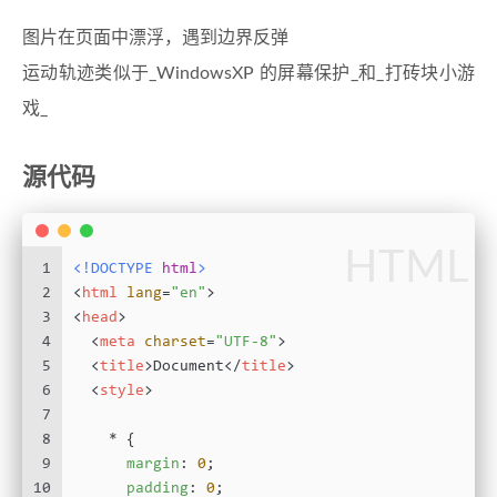
图片在页面中漂浮，遇到边界反弹
运动轨迹类似于_WindowsXP 的屏幕保护_和_打砖块小游
戏_
源代码
HTML
1
<!DOCTYPE 
html
>
2
<
html
lang
=
"en"
>
3
<
head
>
4
<
meta
charset
=
"UTF-8"
>
5
<
title
>
Document
</
title
>
6
<
style
>
7
8
    * {
9
margin
: 
0
;
10
padding
: 
0
;