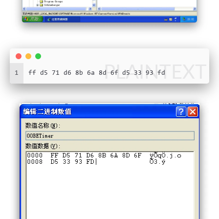
PLAINTEXT
1
ff d5 71 d6 8b 6a 8d 6f d5 33 93 fd