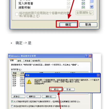
->
确定
是