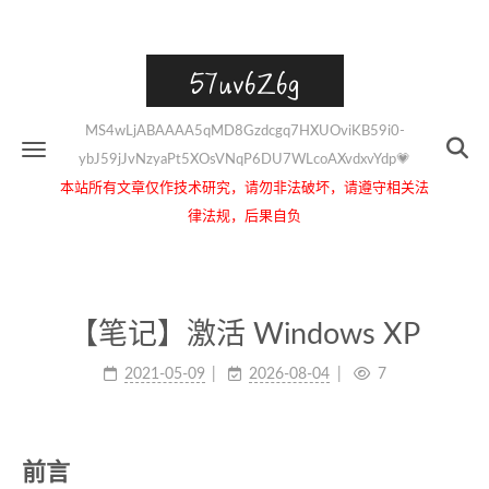
57uv6Z6g
MS4wLjABAAAA5qMD8Gzdcgq7HXUOviKB59i0-
ybJ59jJvNzyaPt5XOsVNqP6DU7WLcoAXvdxvYdp💗
本站所有文章仅作技术研究，请勿非法破坏，请遵守相关法
律法规，后果自负
【笔记】激活 Windows XP
2021-05-09
2026-08-04
7
前言