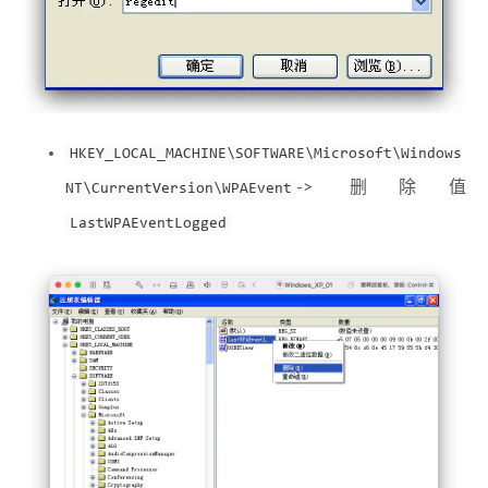
HKEY_LOCAL_MACHINE\SOFTWARE\Microsoft\Windows
-> 删除值
NT\CurrentVersion\WPAEvent
LastWPAEventLogged