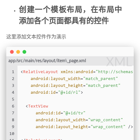
创建一个模板布局，在布局中
添加各个页面都具有的控件
这里添加文本控件作为演示
XML
app/src/main/res/layout/item\_page.xml
1
<
RelativeLayout
xmlns:android
=
"http://schemas.a
2
android:layout_width
=
"match_parent"
3
android:layout_height
=
"match_parent"
4
android:id
=
"@+id/rl"
>
5
6
<
TextView
7
android:id
=
"@+id/tv"
8
android:layout_width
=
"wrap_content"
9
android:layout_height
=
"wrap_content"
 />
10