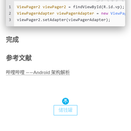
29
30
// 加载各个页面都具有的控件
1
ViewPager2
viewPager2
=
 findViewById(R.id.vp);
31
class
ViewPagerViewHolder
extends
RecyclerV
2
ViewPagerAdapter
viewPagerAdapter
=
new
ViewPage
32
3
viewPager2.setAdapter(viewPagerAdapter);
33
        RelativeLayout relativeLayout;
34
        TextView textView;
完成
35
36
public
ViewPagerViewHolder
(
@NonNull
 Vie
37
super
(itemView);
参考文献
38
            relativeLayout = itemView.findViewB
39
            textView = itemView.findViewById(R.
40
        }
哔哩哔哩 ——Android 架构解析
41
    }
42
}
储钱罐