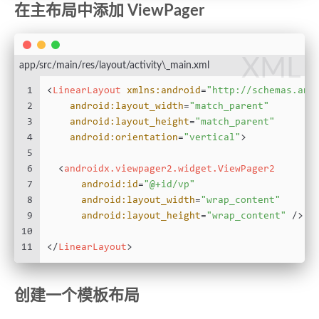
在主布局中添加 ViewPager
XML
app/src/main/res/layout/activity\_main.xml
1
<
LinearLayout
xmlns:android
=
"http://schemas.and
2
android:layout_width
=
"match_parent"
3
android:layout_height
=
"match_parent"
4
android:orientation
=
"vertical"
>
5
6
<
androidx.viewpager2.widget.ViewPager2
7
android:id
=
"@+id/vp"
8
android:layout_width
=
"wrap_content"
9
android:layout_height
=
"wrap_content"
 />
10
11
</
LinearLayout
>
创建一个模板布局