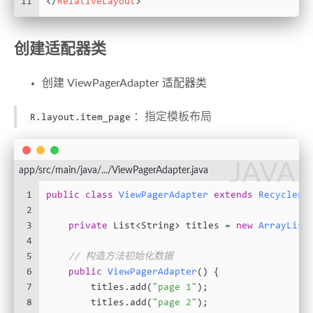
11
</
RelativeLayout
>
创建适配器类
创建 ViewPagerAdapter 适配器类
：指定模板布局
R.layout.item_page
JAVA
app/src/main/java/.../ViewPagerAdapter.java
1
public
class
ViewPagerAdapter
extends
RecyclerV
2
3
private
 List<String> titles = 
new
ArrayList
4
5
// 构造方法初始化数据
6
public
ViewPagerAdapter
()
 {
7
        titles.add(
"page 1"
);
8
        titles.add(
"page 2"
);