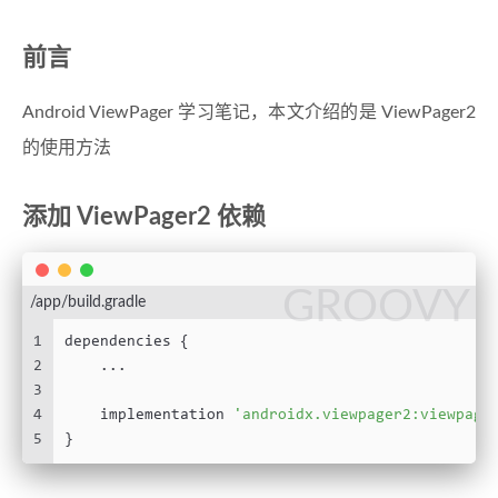
前言
Android ViewPager 学习笔记，本文介绍的是 ViewPager2
的使用方法
添加 ViewPager2 依赖
GROOVY
/app/build.gradle
1
dependencies {
2
    ...
3
4
    implementation 
'androidx.viewpager2:viewpage
5
}