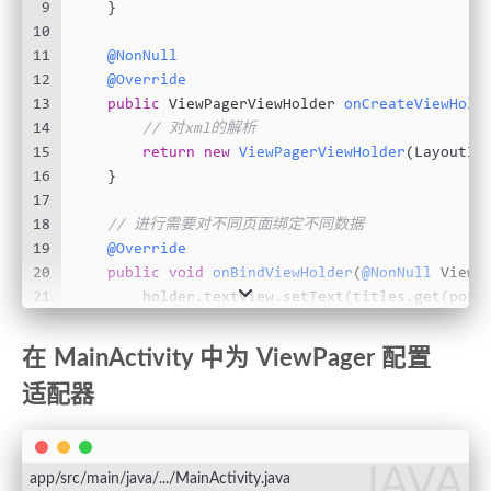
9
    }
10
11
@NonNull
12
@Override
13
public
 ViewPagerViewHolder 
onCreateViewHold
14
// 对xml的解析
15
return
new
ViewPagerViewHolder
(LayoutIn
16
    }
17
18
// 进行需要对不同页面绑定不同数据
19
@Override
20
public
void
onBindViewHolder
(
@NonNull
 ViewP
21
        holder.textView.setText(titles.get(posi
22
    }
23
在 MainActivity 中为 ViewPager 配置
24
// 根据需要设置页面数
适配器
25
@Override
26
public
int
getItemCount
()
 {
27
return
2
;
28
    }
JAVA
app/src/main/java/.../MainActivity.java