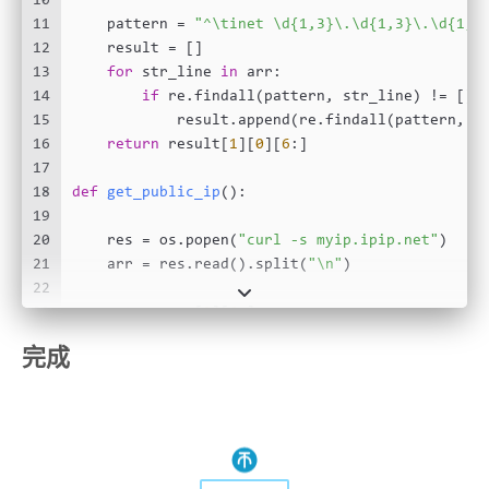
10
11
    pattern = 
"^\tinet \d{1,3}\.\d{1,3}\.\d{1,3
12
    result = []
13
for
 str_line 
in
 arr:
14
if
 re.findall(pattern, str_line) != []:
15
            result.append(re.findall(pattern, s
16
return
 result[
1
][
0
][
6
:]
17
18
def
get_public_ip
():
19
20
    res = os.popen(
"curl -s myip.ipip.net"
)
21
    arr = res.read().split(
"\n"
)
22
23
return
 arr[
0
][
6
:]
24
完成
25
print
(
f"内网IP：
{get_private_ip()}
"
)
26
print
(
f"公网IP: 
{get_public_ip()}
"
)