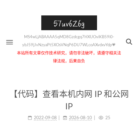
57uv6Z6g
MS4wLjABAAAA5qMD8Gzdcgq7HXUOviKB59i0-
ybJ59jJvNzyaPt5XOsVNqP6DU7WLcoAXvdxvYdp💗
本站所有文章仅作技术研究，请勿非法破坏，请遵守相关法
律法规，后果自负
【代码】查看本机内网 IP 和公网
IP
2022-09-08
2026-08-10
25