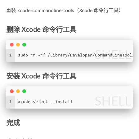
重装 xcode-commandline-tools（Xcode 命令行工具）
删除 Xcode 命令行工具
SHELL
1
sudo rm -rf /Library/Developer/CommandLineTools
安装 Xcode 命令行工具
SHELL
1
xcode-select --install
完成