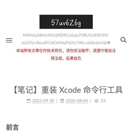
57uv6Z6g
MS4wLjABAAAA5qMD8Gzdcgq7HXUOviKB59i0-
ybJ59jJvNzyaPt5XOsVNqP6DU7WLcoAXvdxvYdp💗
本站所有文章仅作技术研究，请勿非法破坏，请遵守相关法
律法规，后果自负
【笔记】重装 Xcode 命令行工具
2022-09-30
2026-08-04
23
前言