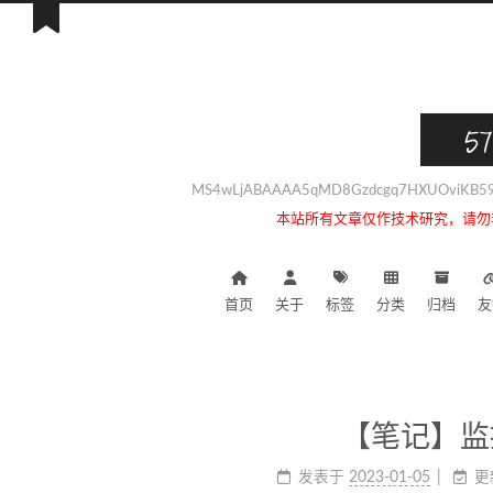
57
MS4wLjABAAAA5qMD8Gzdcgq7HXUOviKB59i
本站所有文章仅作技术研究，请勿
首页
关于
标签
分类
归档
友
【笔记】监
发表于
2023-01-05
更