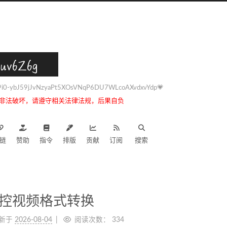
uv6Z6g
0-ybJ59jJvNzyaPt5XOsVNqP6DU7WLcoAXvdxvYdp💗
非法破坏，请遵守相关法律法规，后果自负
链
赞助
指令
排版
贡献
订阅
搜索
控视频格式转换
新于
2026-08-04
阅读次数：
334