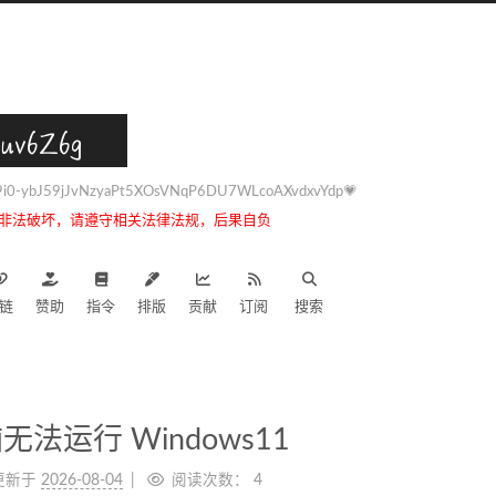
uv6Z6g
0-ybJ59jJvNzyaPt5XOsVNqP6DU7WLcoAXvdxvYdp💗
非法破坏，请遵守相关法律法规，后果自负
链
赞助
指令
排版
贡献
订阅
搜索
法运行 Windows11
更新于
2026-08-04
阅读次数：
4