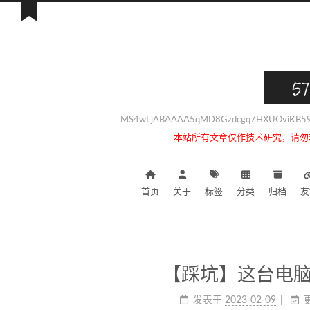
57
MS4wLjABAAAA5qMD8Gzdcgq7HXUOviKB59i
本站所有文章仅作技术研究，请勿
首页
关于
标签
分类
归档
友
【踩坑】这台电脑无
发表于
2023-02-09