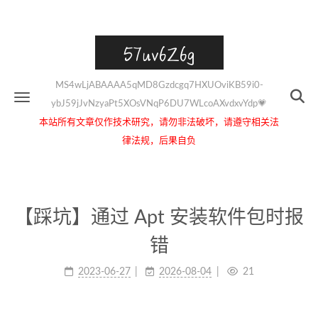
57uv6Z6g
MS4wLjABAAAA5qMD8Gzdcgq7HXUOviKB59i0-
ybJ59jJvNzyaPt5XOsVNqP6DU7WLcoAXvdxvYdp💗
本站所有文章仅作技术研究，请勿非法破坏，请遵守相关法
律法规，后果自负
【踩坑】通过 Apt 安装软件包时报
错
2023-06-27
2026-08-04
21