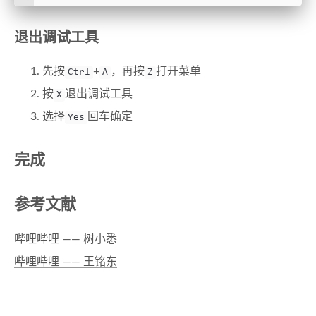
退出调试工具
先按
+
，再按
打开菜单
Ctrl
A
Z
按
退出调试工具
X
选择
回车确定
Yes
完成
参考文献
哔哩哔哩 —— 树小悉
哔哩哔哩 —— 王铭东