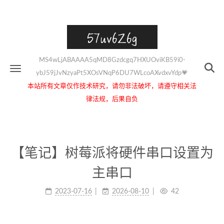
57uv6Z6g
MS4wLjABAAAA5qMD8Gzdcgq7HXUOviKB59i0-
ybJ59jJvNzyaPt5XOsVNqP6DU7WLcoAXvdxvYdp💗
本站所有文章仅作技术研究，请勿非法破坏，请遵守相关法
律法规，后果自负
【笔记】树莓派将硬件串口设置为
主串口
2023-07-16
2026-08-10
42