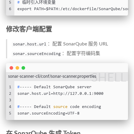
5
# 
临时引入环境变量
6
export PATH=$PATH:/etc/dockerfile/SonarQube/sona
修改客户端配置
：配置 SonarQube 服务 URL
sonar.host.url
：配置字符编码集
sonar.sourceEncoding
SHELL
sonar-scanner-cli/conf/sonar-scanner.properties
1
#
----- Default SonarQube server
2
sonar.host.url=http://127.0.0.1:9000
3
4
#
----- Default 
source
 code encoding
5
sonar.sourceEncoding=UTF-8
在 SonarQube 生成 Token