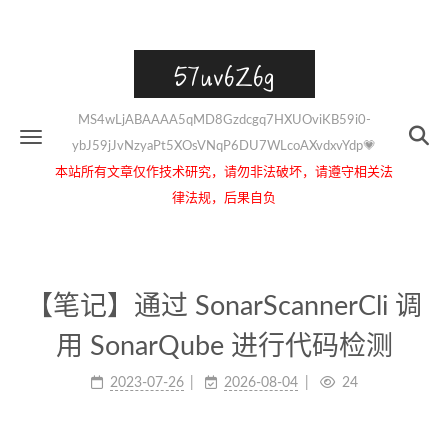
57uv6Z6g
MS4wLjABAAAA5qMD8Gzdcgq7HXUOviKB59i0-
ybJ59jJvNzyaPt5XOsVNqP6DU7WLcoAXvdxvYdp💗
本站所有文章仅作技术研究，请勿非法破坏，请遵守相关法
律法规，后果自负
【笔记】通过 SonarScannerCli 调
用 SonarQube 进行代码检测
2023-07-26
2026-08-04
24