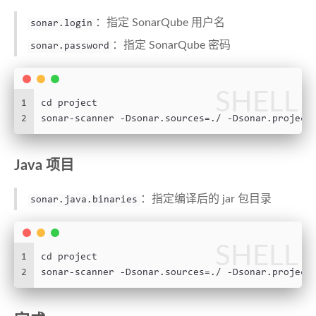
：指定 SonarQube 用户名
sonar.login
：指定 SonarQube 密码
sonar.password
SHELL
1
cd project
2
sonar-scanner -Dsonar.sources=./ -Dsonar.project
Java 项目
：指定编译后的 jar 包目录
sonar.java.binaries
SHELL
1
cd project
2
sonar-scanner -Dsonar.sources=./ -Dsonar.project