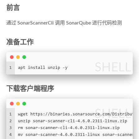
前言
通过 SonarScannerCli 调用 SonarQube 进行代码检测
准备工作
SHELL
1
apt install unzip -y
下载客户端程序
SHELL
1
wget https://binaries.sonarsource.com/Distributi
2
unzip sonar-scanner-cli-4.6.0.2311-linux.zip
3
rm sonar-scanner-cli-4.6.0.2311-linux.zip
4
mv sonar-scanner-4.6.0.2311-linux sonar-scanner-