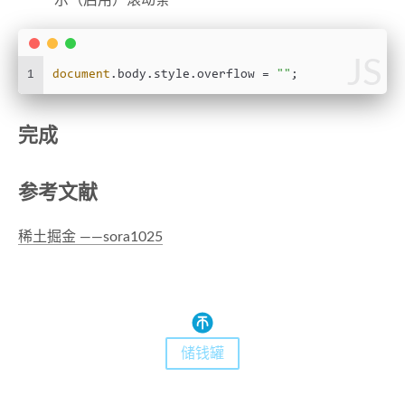
示（启用）滚动条
JS
1
document
.
body
.
style
.
overflow
 = 
""
;
完成
参考文献
稀土掘金 ——sora1025
储钱罐