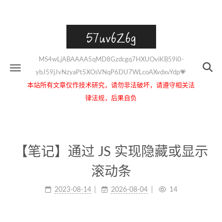
57uv6Z6g
MS4wLjABAAAA5qMD8Gzdcgq7HXUOviKB59i0-
ybJ59jJvNzyaPt5XOsVNqP6DU7WLcoAXvdxvYdp💗
本站所有文章仅作技术研究，请勿非法破坏，请遵守相关法
律法规，后果自负
【笔记】通过 JS 实现隐藏或显示
滚动条
2023-08-14
2026-08-04
14