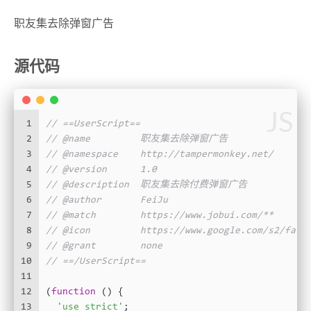
职友集去除弹窗广告
源代码
JS
1
// ==UserScript==
2
// @name         职友集去除弹窗广告
3
// @namespace    http://tampermonkey.net/
4
// @version      1.0
5
// @description  职友集去除付费弹窗广告
6
// @author       FeiJu
7
// @match        https://www.jobui.com/**
8
// @icon         https://www.google.com/s2/favi
9
// @grant        none
10
// ==/UserScript==
11
12
(
function
 (
) {
13
'use strict'
;