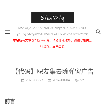
57uv6Z6g
MS4wLjABAAAA5qMD8Gzdcgq7HXUOviKB59i0-
ybJ59jJvNzyaPt5XOsVNqP6DU7WLcoAXvdxvYdp💗
本站所有文章仅作技术研究，请勿非法破坏，请遵守相关法
律法规，后果自负
【代码】职友集去除弹窗广告
2023-08-27
2026-08-04
52
前言