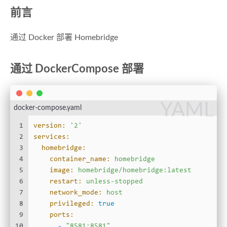
前言
通过 Docker 部署 Homebridge
通过 DockerCompose 部署
YAML
docker-compose.yaml
1
version:
'2'
2
services:
3
homebridge:
4
container_name:
homebridge
5
image:
homebridge/homebridge:latest
6
restart:
unless-stopped
7
network_mode:
host
8
privileged:
true
9
ports:
10
-
"8581:8581"