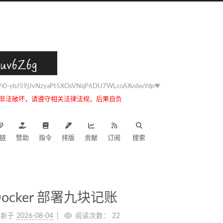
uv6Z6g
0-ybJ59jJvNzyaPt5XOsVNqP6DU7WLcoAXvdxvYdp💗
非法破坏，请遵守相关法律法规，后果自负
链
赞助
指令
排版
贡献
订阅
搜索
ocker 部署九块记账
更新于
2026-08-04
阅读次数：
22