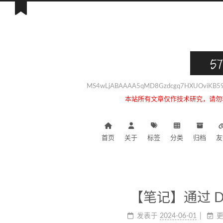
57
MS4wLjABAAAA5qMD8Gzdcgq7HXUOviKB59i
本站所有文章仅作技术研究，请勿
首页
关于
标签
分类
归档
友
【笔记】通过 D
发表于
2024-06-01