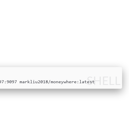
SHELL
97:9097 markliu2018/moneywhere:latest