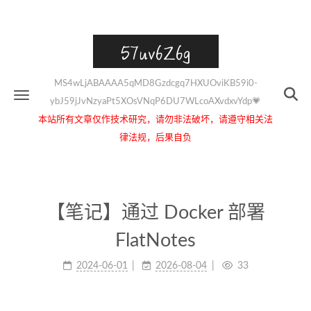
57uv6Z6g
MS4wLjABAAAA5qMD8Gzdcgq7HXUOviKB59i0-
ybJ59jJvNzyaPt5XOsVNqP6DU7WLcoAXvdxvYdp💗
本站所有文章仅作技术研究，请勿非法破坏，请遵守相关法
律法规，后果自负
【笔记】通过 Docker 部署
FlatNotes
2024-06-01
2026-08-04
33