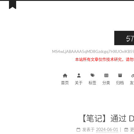
57
MS4wLjABAAAA5qMD8Gzdcgq7HXUOviKB59i
本站所有文章仅作技术研究，请勿
首页
关于
标签
分类
归档
友
【笔记】通过 Doc
发表于
2024-06-01