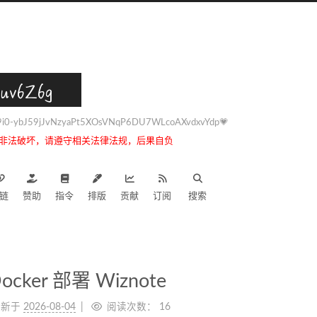
uv6Z6g
0-ybJ59jJvNzyaPt5XOsVNqP6DU7WLcoAXvdxvYdp💗
非法破坏，请遵守相关法律法规，后果自负
链
赞助
指令
排版
贡献
订阅
搜索
ker 部署 Wiznote
更新于
2026-08-04
阅读次数：
16