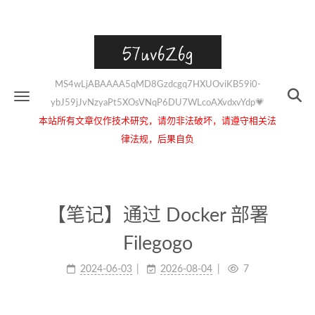
57uv6Z6g
MS4wLjABAAAA5qMD8Gzdcgq7HXUOviKB59i0-
ybJ59jJvNzyaPt5XOsVNqP6DU7WLcoAXvdxvYdp💗
本站所有文章仅作技术研究，请勿非法破坏，请遵守相关法
律法规，后果自负
【笔记】通过 Docker 部署
Filegogo
2024-06-03
2026-08-04
7