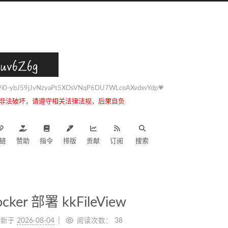
uv6Z6g
0-ybJ59jJvNzyaPt5XOsVNqP6DU7WLcoAXvdxvYdp💗
非法破坏，请遵守相关法律法规，后果自负
链
赞助
指令
排版
贡献
订阅
搜索
r 部署 kkFileView
更新于
2026-08-04
阅读次数：
38