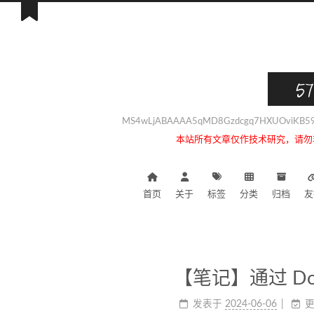
57
MS4wLjABAAAA5qMD8Gzdcgq7HXUOviKB59i
本站所有文章仅作技术研究，请勿
首页
关于
标签
分类
归档
友
【笔记】通过 Docke
发表于
2024-06-06