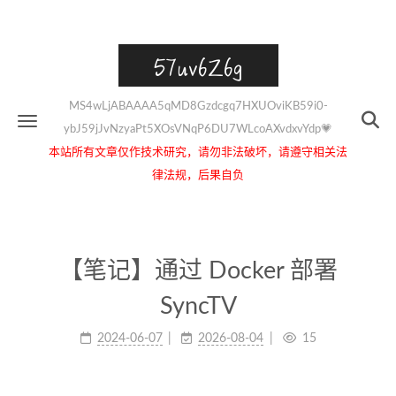
57uv6Z6g
MS4wLjABAAAA5qMD8Gzdcgq7HXUOviKB59i0-
ybJ59jJvNzyaPt5XOsVNqP6DU7WLcoAXvdxvYdp💗
本站所有文章仅作技术研究，请勿非法破坏，请遵守相关法
律法规，后果自负
【笔记】通过 Docker 部署
SyncTV
2024-06-07
2026-08-04
15