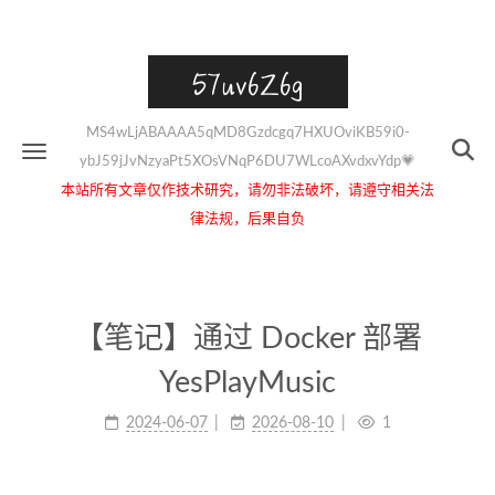
57uv6Z6g
MS4wLjABAAAA5qMD8Gzdcgq7HXUOviKB59i0-
ybJ59jJvNzyaPt5XOsVNqP6DU7WLcoAXvdxvYdp💗
本站所有文章仅作技术研究，请勿非法破坏，请遵守相关法
律法规，后果自负
【笔记】通过 Docker 部署
YesPlayMusic
2024-06-07
2026-08-10
1