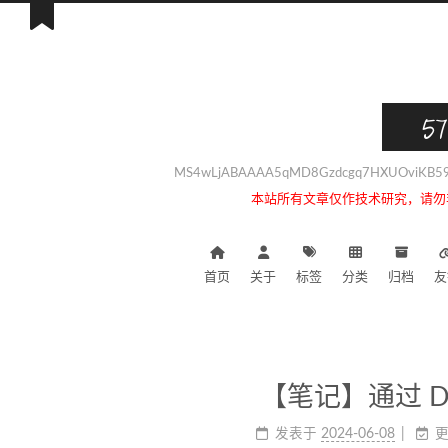
57
MS4wLjABAAAA5qMD8Gzdcgq7HXUOviKB59i
本站所有文章仅作技术研究，请勿
首页
关于
标签
分类
归档
友
【笔记】通过 Dock
发表于
2024-06-08