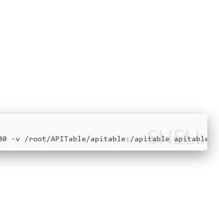
台
SHELL
80 -v /root/APITable/apitable:/apitable apitable/a