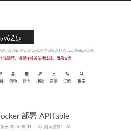
uv6Z6g
0-ybJ59jJvNzyaPt5XOsVNqP6DU7WLcoAXvdxvYdp💗
非法破坏，请遵守相关法律法规，后果自负
链
赞助
指令
排版
贡献
订阅
搜索
er 部署 APITable
更新于
2026-08-04
阅读次数：
76