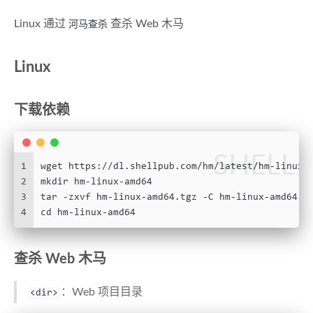
Linux 通过
查杀 Web 木马
河马查杀
Linux
下载依赖
SHELL
1
wget https://dl.shellpub.com/hm/latest/hm-linux-
2
mkdir hm-linux-amd64
3
tar -zxvf hm-linux-amd64.tgz -C hm-linux-amd64
4
cd hm-linux-amd64
查杀 Web 木马
：Web 项目目录
<dir>