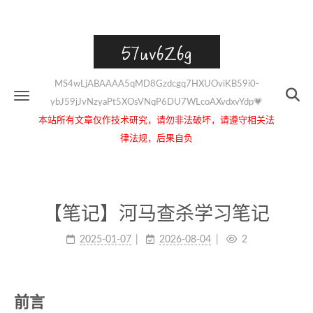
57uv6Z6g
MS4wLjABAAAA5qMD8Gzdcgq7HXUOviKB59i0-
ybJ59jJvNzyaPt5XOsVNqP6DU7WLcoAXvdxvYdp💗
本站所有文章仅作技术研究，请勿非法破坏，请遵守相关法
律法规，后果自负
【笔记】河马查杀学习笔记
2025-01-07
2026-08-04
2
前言