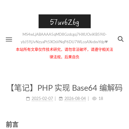
57uv6Z6g
MS4wLjABAAAA5qMD8Gzdcgq7HXUOviKB59i0-
ybJ59jJvNzyaPt5XOsVNqP6DU7WLcoAXvdxvYdp💗
本站所有文章仅作技术研究，请勿非法破坏，请遵守相关法
律法规，后果自负
【笔记】PHP 实现 Base64 编解码
2025-02-07
2026-08-04
18
前言