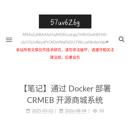
57uv6Z6g
MS4wLjABAAAA5qMD8Gzdcgq7HXUOviKB59i0-
ybJ59jJvNzyaPt5XOsVNqP6DU7WLcoAXvdxvYdp💗
本站所有文章仅作技术研究，请勿非法破坏，请遵守相关法
律法规，后果自负
【笔记】通过 Docker 部署
CRMEB 开源商城系统
2025-03-02
2026-08-04
50