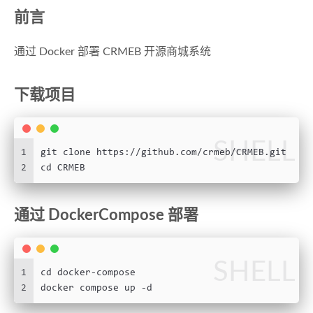
前言
通过 Docker 部署 CRMEB 开源商城系统
下载项目
SHELL
1
git clone https://github.com/crmeb/CRMEB.git
2
cd CRMEB
通过 DockerCompose 部署
SHELL
1
cd docker-compose
2
docker compose up -d