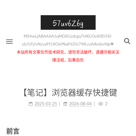
57uv6Z6g
MS4wLjABAAAA5qMD8Gzdcgq7HXUOviKB59i0-
ybJ59jJvNzyaPt5XOsVNqP6DU7WLcoAXvdxvYdp💗
本站所有文章仅作技术研究，请勿非法破坏，请遵守相关法
律法规，后果自负
【笔记】浏览器缓存快捷键
2025-03-25
2026-08-04
2
前言