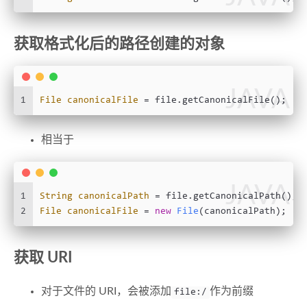
获取格式化后的路径创建的对象
JAVA
1
File
canonicalFile
=
 file.getCanonicalFile();
相当于
JAVA
1
String
canonicalPath
=
 file.getCanonicalPath();
2
File
canonicalFile
=
new
File
(canonicalPath);
获取 URI
对于文件的 URI，会被添加
作为前缀
file:/