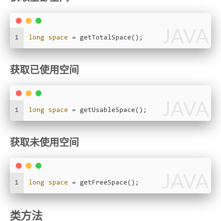
JAVA
1
long
space
=
 getTotalSpace();
获取已使用空间
JAVA
1
long
space
=
 getUsableSpace();
获取未使用空间
JAVA
1
long
space
=
 getFreeSpace();
类方法