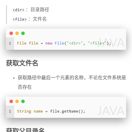
：目录路径
<dir>
：文件名
<file>
JAVA
1
File
file
=
new
File
(
"<dir>"
, 
"<file>"
);
获取文件名
获取路径中最后一个元素的名称，不论在文件系统是
否存在
JAVA
1
String
name
=
 file.getName();
获取父目录名