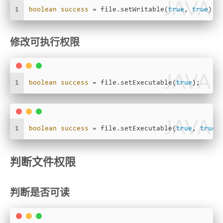
JAVA
1
boolean
success
=
 file.setWritable(
true
, 
true
);
修改可执行权限
JAVA
1
boolean
success
=
 file.setExecutable(
true
);
JAVA
1
boolean
success
=
 file.setExecutable(
true
, 
true
)
判断文件权限
判断是否可读