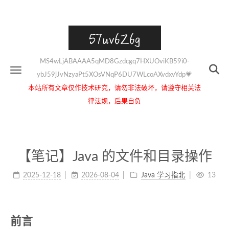
57uv6Z6g
MS4wLjABAAAA5qMD8Gzdcgq7HXUOviKB59i0-
ybJ59jJvNzyaPt5XOsVNqP6DU7WLcoAXvdxvYdp💗
本站所有文章仅作技术研究，请勿非法破坏，请遵守相关法
律法规，后果自负
【笔记】Java 的文件和目录操作
2025-12-18
2026-08-04
Java 学习指北
13
前言