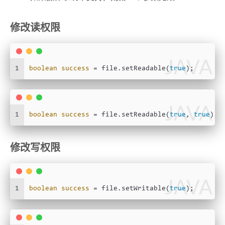
修改读权限
JAVA
1
boolean
success
=
 file.setReadable(
true
);
JAVA
1
boolean
success
=
 file.setReadable(
true
, 
true
);
修改写权限
JAVA
1
boolean
success
=
 file.setWritable(
true
);