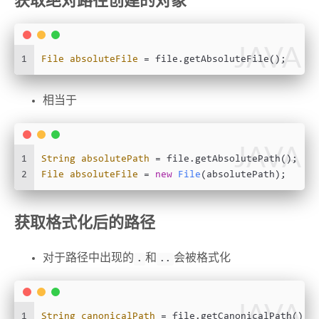
获取绝对路径创建的对象
JAVA
1
File
absoluteFile
=
 file.getAbsoluteFile();
相当于
JAVA
1
String
absolutePath
=
 file.getAbsolutePath();
2
File
absoluteFile
=
new
File
(absolutePath);
获取格式化后的路径
对于路径中出现的
和
会被格式化
.
..
JAVA
1
String
canonicalPath
=
 file.getCanonicalPath();