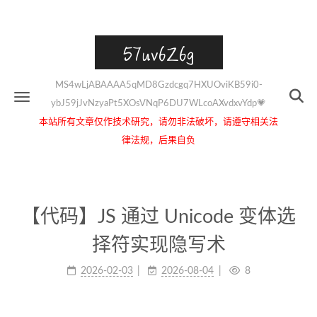
57uv6Z6g
MS4wLjABAAAA5qMD8Gzdcgq7HXUOviKB59i0-
ybJ59jJvNzyaPt5XOsVNqP6DU7WLcoAXvdxvYdp💗
本站所有文章仅作技术研究，请勿非法破坏，请遵守相关法
律法规，后果自负
【代码】JS 通过 Unicode 变体选
择符实现隐写术
2026-02-03
2026-08-04
8