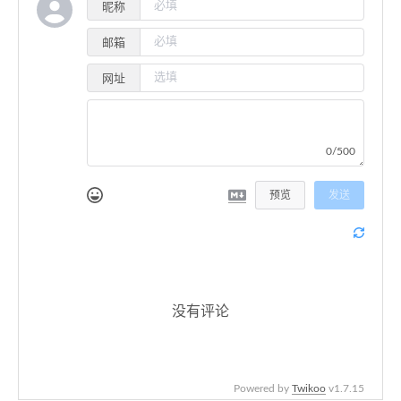
46
// 存储解析出的字节数据
昵称
47
const
 byteBuffer = [];
邮箱
48
const
 decoder = 
new
TextDecoder
(
"utf-8"
);
49
网址
50
// 遍历所有字符，解析变异选择符
51
for
 (
const
 char 
of
 [...secretText]) {
52
const
 codePoint = char.
codePointAt
(
0
);
53
// 匹配标准变异选择符区间，转换为字节
0/500
54
if
 (codePoint >= 
VS16
_START && codePoint <=
55
      byteBuffer.
push
(codePoint - 
VS16
_START);
预览
发送
56
    } 
else
if
 (codePoint >= 
VS_EXT_START
 && cod
57
      byteBuffer.
push
(codePoint - 
VS_EXT_START
 
58
    }
59
  }
60
61
// 字节数组转UTF-8字符串
没有评论
62
const
 uint8Array = 
new
Uint8Array
(byteBuffer)
63
return
 decoder.
decode
(uint8Array);
64
}
65
Powered by
Twikoo
v1.7.15