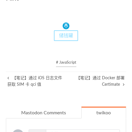
26
    } 
else
 {
27
      secretStr += 
String
.
fromCodePoint
(
VS_EXT_
28
    }
29
  }
30
储钱罐
31
return
 secretStr;
32
}
33
34
/**
# JavaScript
35
 * 解码
36
 * 
@param
 {
string
} 
secretText
 - 编码后的隐形密文
37
 * 
@returns
 {
string
} 解码后的原始明文字符串
【笔记】通过 iOS 日志文件
【笔记】通过 Docker 部署
38
 * 
@throws
 {
TypeError
} 入参非字符串时抛出异常
获取 SIM 卡 qci 值
Certimate
39
 */
40
function
decode
(
secretText
) {
41
// 基础类型校验
42
if
 (
typeof
 secretText !== 
"string"
) {
Mastodon Comments
twikoo
43
throw
new
TypeError
(
"解码入参必须为字符串类型"
44
  }
45