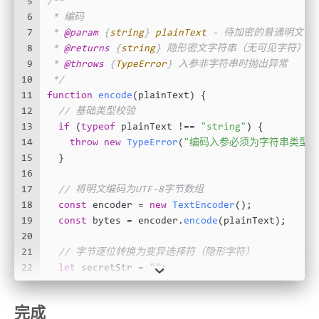
5
/**
6
 * 编码
7
 * 
@param
 {
string
} 
plainText
 - 待加密的普通明文字
8
 * 
@returns
 {
string
} 隐形密文字符串（无可见字符）
9
 * 
@throws
 {
TypeError
} 入参非字符串时抛出异常
10
 */
11
function
encode
(
plainText
) {
12
// 基础类型校验
13
if
 (
typeof
 plainText !== 
"string"
) {
14
throw
new
TypeError
(
"编码入参必须为字符串类型"
15
  }
16
17
// 将明文编码为UTF-8字节数组
18
const
 encoder = 
new
TextEncoder
();
19
const
 bytes = encoder.
encode
(plainText);
20
21
// 字节逐位转换为变异选择符（隐形字符）
22
let
 secretStr = 
""
;
23
for
 (
const
 byte 
of
 bytes) {
24
if
 (byte < 
16
) {
完成
25
      secretStr += 
String
.
fromCodePoint
(
VS16
_ST