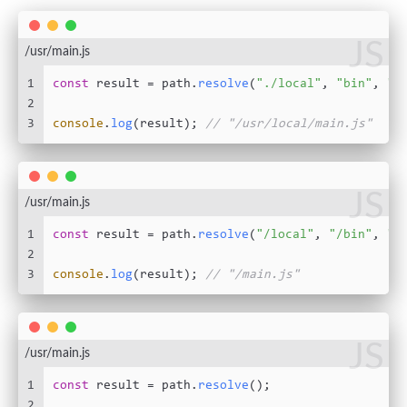
JS
/usr/main.js
1
const
 result = path.
resolve
(
"./local"
, 
"bin"
, 
".
2
3
console
.
log
(result); 
// "/usr/local/main.js"
JS
/usr/main.js
1
const
 result = path.
resolve
(
"/local"
, 
"/bin"
, 
".
2
3
console
.
log
(result); 
// "/main.js"
JS
/usr/main.js
1
const
 result = path.
resolve
();
2