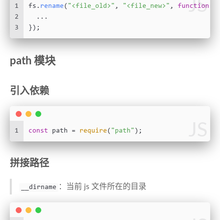
JS
1
fs.
rename
(
"<file_old>"
, 
"<file_new>"
, 
function
 (
2
  ...
3
});
path 模块
引入依赖
JS
1
const
 path = 
require
(
"path"
);
拼接路径
：当前 js 文件所在的目录
__dirname