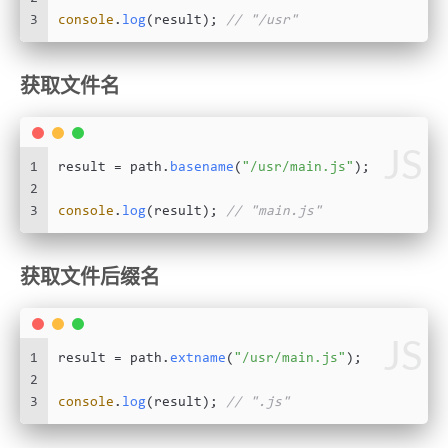
3
console
.
log
(result); 
// "/usr"
获取文件名
JS
1
result = path.
basename
(
"/usr/main.js"
);
2
3
console
.
log
(result); 
// "main.js"
获取文件后缀名
JS
1
result = path.
extname
(
"/usr/main.js"
);
2
3
console
.
log
(result); 
// ".js"