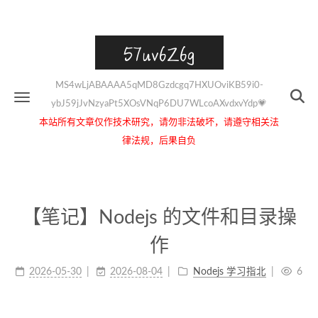
57uv6Z6g
MS4wLjABAAAA5qMD8Gzdcgq7HXUOviKB59i0-
ybJ59jJvNzyaPt5XOsVNqP6DU7WLcoAXvdxvYdp💗
本站所有文章仅作技术研究，请勿非法破坏，请遵守相关法
律法规，后果自负
【笔记】Nodejs 的文件和目录操
作
2026-05-30
2026-08-04
Nodejs 学习指北
6