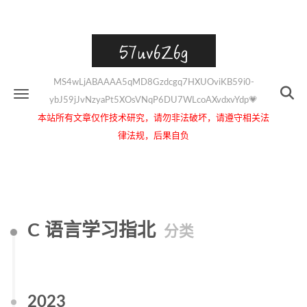
57uv6Z6g
MS4wLjABAAAA5qMD8Gzdcgq7HXUOviKB59i0-
ybJ59jJvNzyaPt5XOsVNqP6DU7WLcoAXvdxvYdp💗
本站所有文章仅作技术研究，请勿非法破坏，请遵守相关法
律法规，后果自负
C 语言学习指北
分类
2023