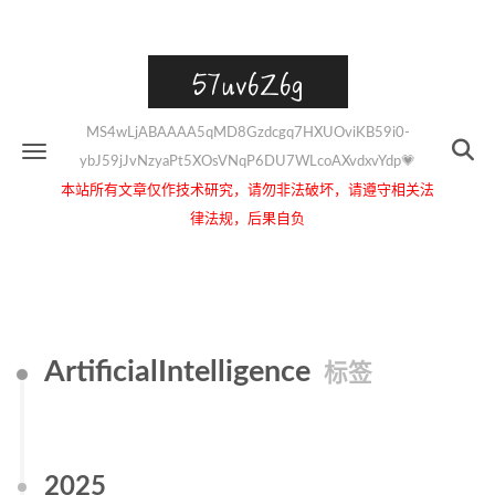
57uv6Z6g
MS4wLjABAAAA5qMD8Gzdcgq7HXUOviKB59i0-
ybJ59jJvNzyaPt5XOsVNqP6DU7WLcoAXvdxvYdp💗
本站所有文章仅作技术研究，请勿非法破坏，请遵守相关法
律法规，后果自负
ArtificialIntelligence
标签
2025