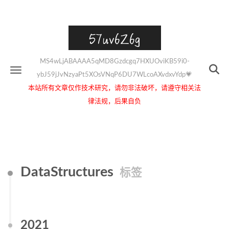
57uv6Z6g
MS4wLjABAAAA5qMD8Gzdcgq7HXUOviKB59i0-
ybJ59jJvNzyaPt5XOsVNqP6DU7WLcoAXvdxvYdp💗
本站所有文章仅作技术研究，请勿非法破坏，请遵守相关法
律法规，后果自负
DataStructures
标签
2021