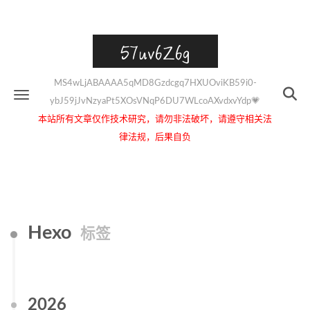
57uv6Z6g
MS4wLjABAAAA5qMD8Gzdcgq7HXUOviKB59i0-
ybJ59jJvNzyaPt5XOsVNqP6DU7WLcoAXvdxvYdp💗
本站所有文章仅作技术研究，请勿非法破坏，请遵守相关法
律法规，后果自负
Hexo
标签
2026