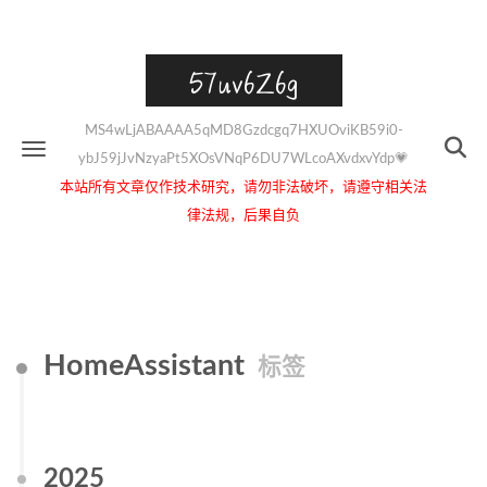
57uv6Z6g
MS4wLjABAAAA5qMD8Gzdcgq7HXUOviKB59i0-
ybJ59jJvNzyaPt5XOsVNqP6DU7WLcoAXvdxvYdp💗
本站所有文章仅作技术研究，请勿非法破坏，请遵守相关法
律法规，后果自负
HomeAssistant
标签
2025