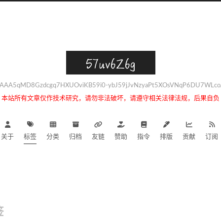
57uv6Z6g
AAA5qMD8Gzdcgq7HXUOviKB59i0-ybJ59jJvNzyaPt5XOsVNqP6DU7WLcoA
本站所有文章仅作技术研究，请勿非法破坏，请遵守相关法律法规，后果自负
关于
标签
分类
归档
友链
赞助
指令
排版
贡献
订阅
签