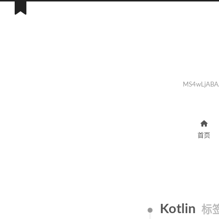
MS4wLjABA
首页
Kotlin
标