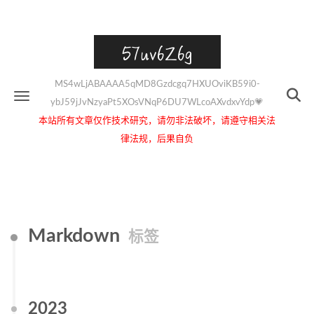
57uv6Z6g
MS4wLjABAAAA5qMD8Gzdcgq7HXUOviKB59i0-
ybJ59jJvNzyaPt5XOsVNqP6DU7WLcoAXvdxvYdp💗
本站所有文章仅作技术研究，请勿非法破坏，请遵守相关法
律法规，后果自负
Markdown
标签
2023