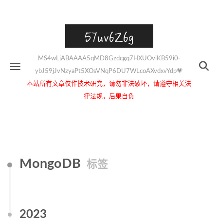
57uv6Z6g
MS4wLjABAAAA5qMD8Gzdcgq7HXUOviKB59i0-
ybJ59jJvNzyaPt5XOsVNqP6DU7WLcoAXvdxvYdp💗
本站所有文章仅作技术研究，请勿非法破坏，请遵守相关法
律法规，后果自负
MongoDB
标签
2023