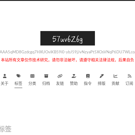
57uv6Z6g
AAA5qMD8Gzdcgq7HXUOviKB59i0-ybJ59jJvNzyaPt5XOsVNqP6DU7WLcoA
本站所有文章仅作技术研究，请勿非法破坏，请遵守相关法律法规，后果自负
关于
标签
分类
归档
友链
赞助
指令
排版
贡献
订阅
标签