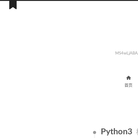
MS4wLjABA
首页
Python3