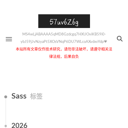
57uv6Z6g
MS4wLjABAAAA5qMD8Gzdcgq7HXUOviKB59i0-
ybJ59jJvNzyaPt5XOsVNqP6DU7WLcoAXvdxvYdp💗
本站所有文章仅作技术研究，请勿非法破坏，请遵守相关法
律法规，后果自负
Sass
标签
2026