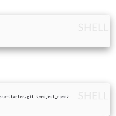
SHELL
SHELL
exo-starter.git <project_name>