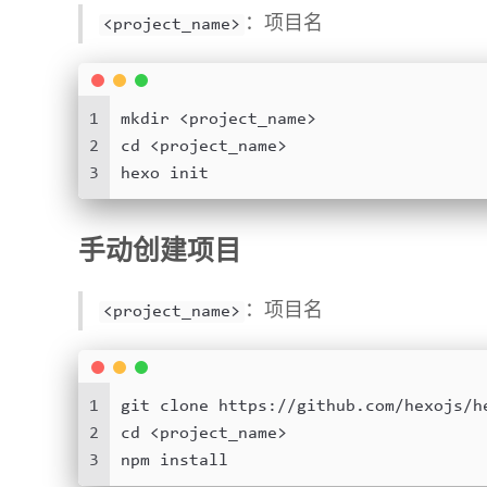
：项目名
<project_name>
1
mkdir <project_name>
2
cd <project_name>
3
hexo init
手动创建项目
：项目名
<project_name>
1
git clone https://github.com/hexojs/h
2
cd <project_name>
3
npm install