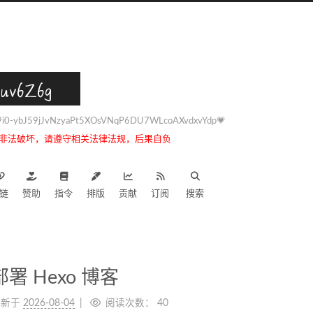
uv6Z6g
0-ybJ59jJvNzyaPt5XOsVNqP6DU7WLcoAXvdxvYdp💗
非法破坏，请遵守相关法律法规，后果自负
链
赞助
指令
排版
贡献
订阅
搜索
署 Hexo 博客
更新于
2026-08-04
阅读次数：
40