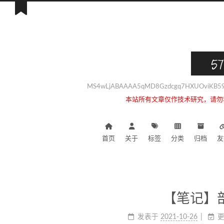
57
MS4wLjABAAAA5qMD8Gzdcgq7HXUOviKB59i
本站所有文章仅作技术研究，请勿
首页
关于
标签
分类
归档
友
【笔记】部
发表于
2021-10-26