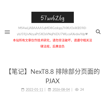
57uv6Z6g
MS4wLjABAAAA5qMD8Gzdcgq7HXUOviKB59i0-
ybJ59jJvNzyaPt5XOsVNqP6DU7WLcoAXvdxvYdp💗
本站所有文章仅作技术研究，请勿非法破坏，请遵守相关法
律法规，后果自负
【笔记】NexT8.8 排除部分页面的
PJAX
2022-01-11
2026-08-04
24