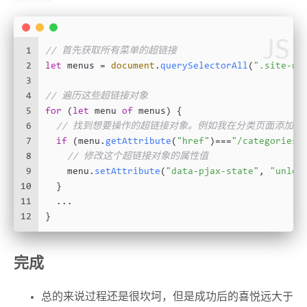
JS
1
// 首先获取所有菜单的超链接
2
let
 menus = 
document
.
querySelectorAll
(
".site-na
3
4
// 遍历这些超链接对象
5
for
 (
let
 menu 
of
 menus) {
6
// 找到想要操作的超链接对象。例如我在分类页面添加了
7
if
 (menu.
getAttribute
(
"href"
)===
"/categories/
8
// 修改这个超链接对象的属性值
9
    menu.
setAttribute
(
"data-pjax-state"
, 
"unloa
10
  }
11
  ...
12
}
完成
总的来说过程还是很坎坷，但是成功后的喜悦远大于