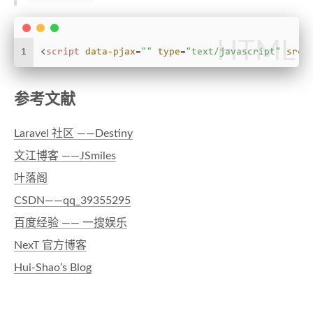
HTML
1
<
script
data-pjax
=
""
type
=
"text/javascript"
src
=
参考文献
Laravel 社区 ——Destiny
文江博客 ——JSmiles
叶落阁
CSDN——qq_39355295
百度经验 —— 一搜娱乐
NexT 官方博客
Hui-Shao’s Blog