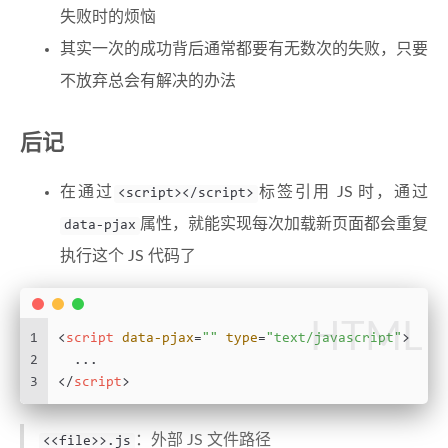
失败时的烦恼
其实一次的成功背后通常都要有无数次的失败，只要
不放弃总会有解决的办法
后记
在通过
标签引用 JS 时，通过
<script></script>
属性，就能实现每次加载新页面都会重复
data-pjax
执行这个 JS 代码了
HTML
1
<
script
data-pjax
=
""
type
=
"text/javascript"
>
2
  ...
3
</
script
>
：外部 JS 文件路径
<<file>>.js