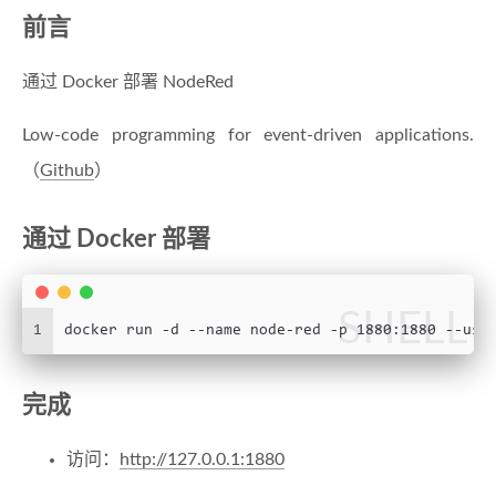
前言
通过 Docker 部署 NodeRed
Low-code programming for event-driven applications.
（
Github
）
通过 Docker 部署
SHELL
1
docker run -d --name node-red -p 1880:1880 --use
完成
访问：
http://127.0.0.1:1880