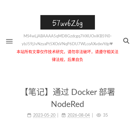
57uv6Z6g
MS4wLjABAAAA5qMD8Gzdcgq7HXUOviKB59i0-
ybJ59jJvNzyaPt5XOsVNqP6DU7WLcoAXvdxvYdp💗
本站所有文章仅作技术研究，请勿非法破坏，请遵守相关法
律法规，后果自负
【笔记】通过 Docker 部署
NodeRed
2023-05-20
2026-08-04
35