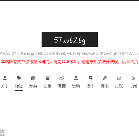
57uv6Z6g
AAA5qMD8Gzdcgq7HXUOviKB59i0-ybJ59jJvNzyaPt5XOsVNqP6DU7WLcoA
本站所有文章仅作技术研究，请勿非法破坏，请遵守相关法律法规，后果自负
关于
标签
分类
归档
友链
赞助
指令
排版
贡献
订阅
签