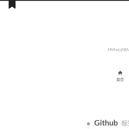
MS4wLjABA
首页
Github
标