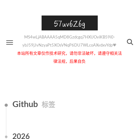
57uv6Z6g
MS4wLjABAAAA5qMD8Gzdcgq7HXUOviKB59i0-
ybJ59jJvNzyaPt5XOsVNqP6DU7WLcoAXvdxvYdp💗
本站所有文章仅作技术研究，请勿非法破坏，请遵守相关法
律法规，后果自负
Github
标签
2026