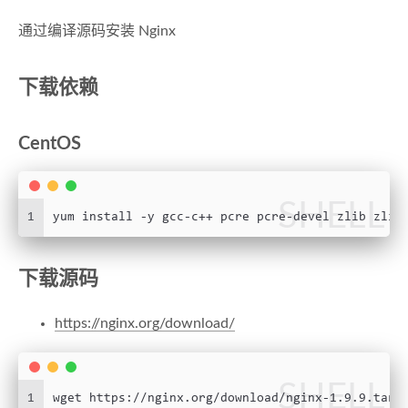
通过编译源码安装 Nginx
下载依赖
CentOS
SHELL
1
yum install -y gcc-c++ pcre pcre-devel zlib zlib
下载源码
https://nginx.org/download/
SHELL
1
wget https://nginx.org/download/nginx-1.9.9.tar.